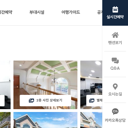
시간예약
부대시설
여행가이드
공지사항
실시간예약
펜션보기
Q&A
오시는길
2층 사진 상세보기
별채(노래방) 사진 상
카카오톡상담