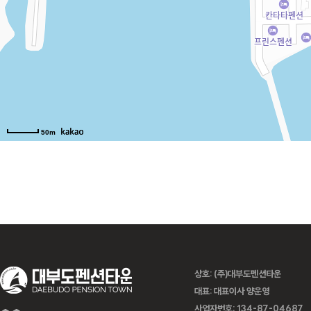
베니스 PC (선
화이트맨션 원
아임하우스
화이트맨션
화이트맨션
화이트맨션
화이트맨션
family 204
family 303
family 201
family 301
룸 203
재도)
50m
상호: (주)대부도펜션타운
대표: 대표이사 양운영
사업자번호: 134-87-04687