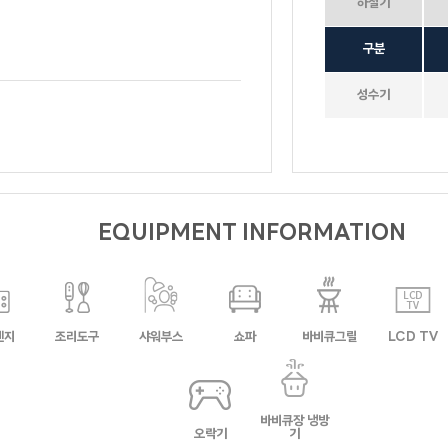
하절기
호크니의휴식
구분
무드 인디고
성수기
가봄
더스케치
스테이
(온 
세인트바트
에메랄드
EQUIPMENT INFORMATION
퍼플(바베큐장
오렌지
올리브나무
옐로우(바베큐
없음)
장 없음)
크리스탈
베네치아
렌지
조리도구
샤워부스
쇼파
바비큐그릴
LCD TV
카사블랑카
마린
블루
바비큐장 냉방
오락기
기