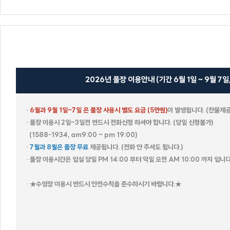
블론디
빌바오
벤자민
에코
(BILBAO)
2026년 풀장 이용안내 (기간 6월 1일 ~ 9월 7일/ 
휴갤러리
셀키
레스
·
6월과 9월 1일~7일 은 풀장 사용시 별도 요금 (5만원)
이 발생됩니다. (찬물제공
· 풀장 이용시 2일~3일전 반드시 전화신청 하셔야 합니다. (당일 신청불가)
(1588-1934, am9:00 ~ pm 19:00)
·
7월과 8월은 풀장 무료
제공됩니다.
(전화 안 주셔도 됩니다.)
스카이
마하나임
· 풀장 이용시간은 입실 당일 PM 14:00 부터 익일 오전 AM 10:00 까지 입니다
마리나
블라썸
· ★수영장 이용시 반드시 안전수칙을 준수하시기 바랍니다.★
블루스
드가A
더 그레이스
드가B