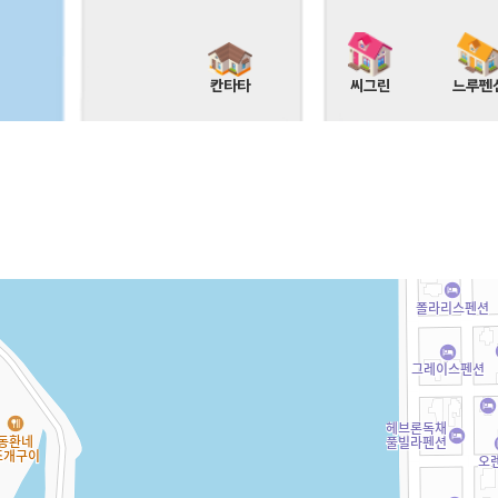
칸타타
씨그린
느루펜
풀스토리
풀하우스