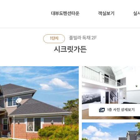
대부도펜션타운
객실보기
실
풀빌라 독채 2F
1단지
시크릿가든
1층 사진 상세보기