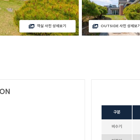
객실 사진 상세보기
OUTSIDE 사진 상세보
테디베어
HOUSE
수까사
뚜까사
큐브
소담하우스
미까사
포르쉐
ION
너
라스칼라
아일랜드
세비야
구분
람보르기니
비수기