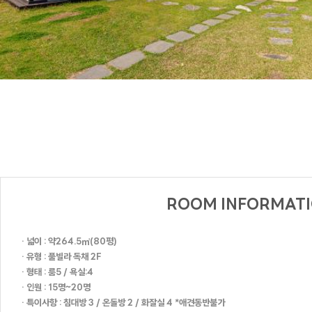
HAUS 684
화이트캐슬
FULL
MOON
ROOM INFORMAT
레몬트리
NEW
HALF
더컨테이
· 넓이 : 약264.5㎡(80평)
MOON
MOON
TOP &
· 유형 : 풀빌라 독채 2F
NEW
데카포
· 형태 : 룸5 / 욕실:4
· 인원 : 15명~20명
· 특이사항 : 침대방 3 / 온돌방 2 / 화잘실 4 *애견동반불가