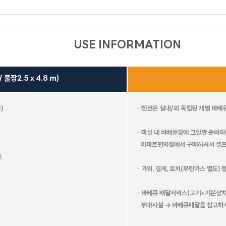
유람스테이
브리즈
피렌체
USE INFORMATION
풀장2.5 x 4.8 m)
트
파랑새
카프리
마네
)
· 펜션은 실내/외 독립된 개별 바
· 객실 내 바베큐장에 그릴만 준비되
이마트편의점에서 구매하셔서 셀프
랜드
.
라일락
캐리비안
시오
· 가위, 집게, 토치(부탄가스 별도)
카이
· 바베큐 배달서비스(고기+기본상차
부대시설 → 바베큐배달을 참고하시
아그라
포카라