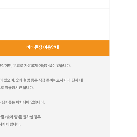
밀레
더 샵
데이바이D
번
바베큐장 이용안내
부메랑
엘프
베큐장이며, 무료로 자유롭게 이용하실수 있습니다.
어 있으며, 숯과 철망 등은 직접 준비해오시거나 단지 내
로 이용하시면 됩니다.
엘리스(PC)
루이스(PC)
본리치
제네시스
크
 등 집기류는 비치되어 있습니다.
림+숯과 망)를 원하실 경우
다인
기 바랍니다.