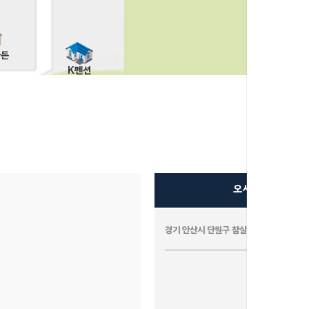
가든
K펜션
오시는길
경기 안산시 단원구 참살이4길 36, (선감