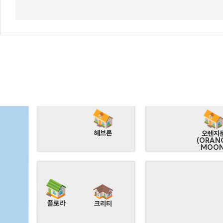
천둥소리
그린데이 B
수)
해안29번가
그린데이
캐트시
비바체
헤브론
오렌지
(ORAN
MOON
플로라
크리티