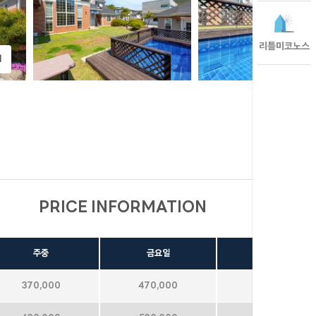
리틀미코노스
기
PRICE INFORMATION
포커스
주중
금요일
주말
370,000
470,000
580,000
갤럭시