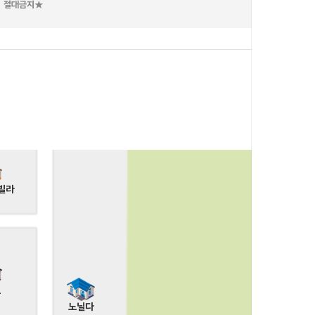
］ 절대금지★
나트랑
아
빌라
드
노닐다