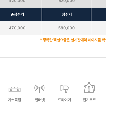
420,000
520,000
680,000
준성수기
성수기
극성수기
별무리
470,000
580,000
680,000
* 정확한 객실요금은 실시간예약 페이지를 확인하여 주시기 바랍
달무리
 대부
어반더파티
수)
가스쿡탑
인터넷
드라이기
전기포트
노래방