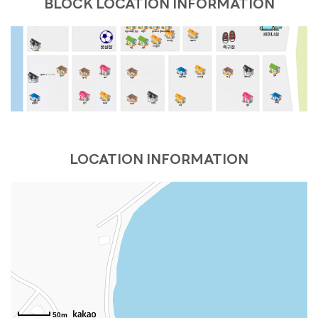
BLOCK LOCATION INFORMATION
달무리
더스케치
더 로카
스테이 대부 (온 수)
어반더파티
세인트바트
에메랄드
더 루미
퍼플(바베큐장 없음)
오렌지
올리브나무
옐로우(바베큐장 없음)
크리스탈
베네치아
카사블랑카
마린
블루
39하우스
빌바오 (BILBAO)
블론디
밀레
더 샵
데이바이D
유람스테이
브리즈번
벤자민
에코
피렌체
부메랑
휴갤러리
셀키
레스트
파랑새
카프리
엘프
마네
엘리스(PC)
루이스(PC)
스카이랜드
본리치
제네시스
마하나임
마리나
블라썸
라일락
캐리비안
시오크
블루스카이
드가A
더 그레이스
다인
드가B
LOCATION INFORMATION
아그라
포카라
천둥소리(온수)
스테이.N(야외온수)
트로이
그린데이 B
나트랑
프렌즈
라디아
아그네스
피카소
해안29번가
그린데이
캐트시
비바체
마음스테이
헤브론
데이지 풀빌라
오렌지문 (ORANGE MOON)
마티스
플로라
크리티
비얀드
헤세드
노닐다
칸타타
씨그린
느루펜션
시크릿가든
HAUS 684 PLUS
K펜션
유엔미
풀스토리
50m