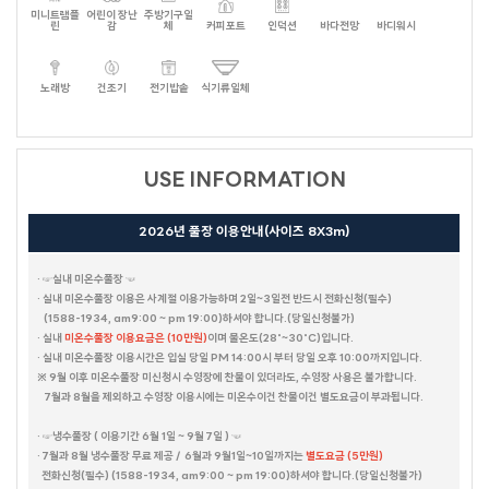
미니트램플
어린이 장난
주방기구일
린
감
체
커피포트
인덕션
바다전망
바디워시
노래방
건조기
전기밥솥
식기류일체
USE INFORMATION
2026년 풀장 이용안내(사이즈 8X3m)
· ☞실내 미온수풀장 ☜
· 실내 미온수풀장 이용은 사계절 이용가능하며 2일~3일전 반드시 전화신청(필수)
(1588-1934, am9:00 ~ pm 19:00)하셔야 합니다.(당일신청불가)
· 실내
미온수풀장 이용요금은 (10만원)
이며 물온도(28˚~30˚C)입니다.
· 실내 미온수풀장 이용시간은 입실 당일 PM 14:00시 부터 당일 오후 10:00까지입니다.
※ 9월 이후 미온수풀장 미신청시 수영장에 찬물이 있더라도, 수영장 사용은 불가합니다.
7월과 8월을 제외하고 수영장 이용시에는 미온수이건 찬물이건 별도요금이 부과됩니다.
· ☞냉수풀장 ( 이용기간 6월 1일 ~ 9월 7일 ) ☜
· 7월과 8월 냉수풀장 무료 제공 / 6월과 9월1일~10일까지는
별도요금 (5만원)
전화신청(필수) (1588-1934, am9:00 ~ pm 19:00)하셔야 합니다.(당일신청불가)