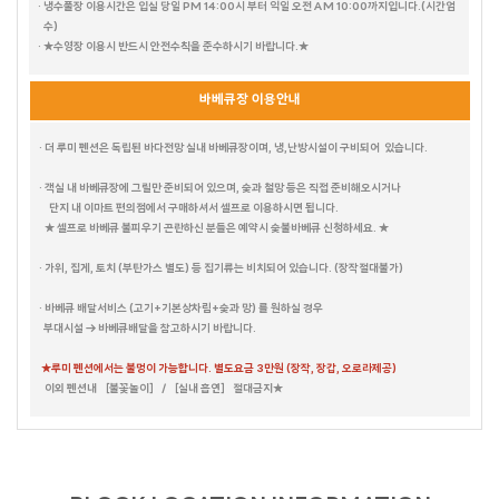
· 냉수풀장 이용시간은 입실 당일 PM 14:00시 부터 익일 오전 AM 10:00까지입니다.(시간엄
수)
· ★수영장 이용시 반드시 안전수칙을 준수하시기 바랍니다.★
바베큐장 이용안내
· 더 루미 펜션은 독립된 바다전망 실내 바베큐장이며, 냉,난방시설이 구비되어 있습니다.
· 객실 내 바베큐장에 그릴만 준비되어 있으며, 숯과 철망 등은 직접 준비해오시거나
단지 내 이마트 편의점에서 구매하셔서 셀프로 이용하시면 됩니다.
★ 셀프로 바베큐 불피우기 곤란하신 분들은 예약시 숯불바베큐 신청하세요. ★
· 가위, 집게, 토치 (부탄가스 별도) 등 집기류는 비치되어 있습니다. (장작절대불가)
· 바베큐 배달서비스 (고기+기본상차림+숯과 망) 를 원하실 경우
부대시설 → 바베큐배달을 참고하시기 바랍니다.
테디베어HOUSE
수까사
HAUS 684
★루미 펜션에서는 불멍이 가능합니다. 별도요금 3만원 (장작, 장갑, 오로라제공)
뚜까사
큐브
이외 펜션내 ［불꽃놀이］ / ［실내 흡연］ 절대금지★
화이트캐슬
FULL MOON
소담하우스
미까사
포르쉐
레몬트리
포커스
NEW MOON
HALF MOON
더컨테이너 TOP & NEW
라스칼라
아일랜드
세비야
람보르기니
데카포
갤럭시
호크니의휴식
무드 인디고
별무리
더 로쉐
가봄