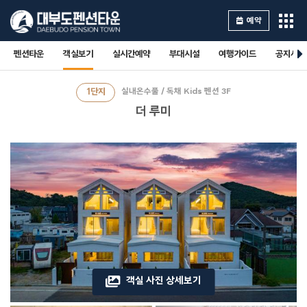
예약
펜션타운
객실보기
실시간예약
부대시설
여행가이드
공지사항
1단지
실내온수풀 / 독채 Kids 펜션 3F
더 루미
객실 사진 상세보기