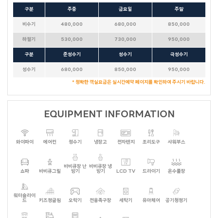
구분
주중
금요일
주말
비수기
480,000
680,000
850,000
하절기
530,000
730,000
950,000
구분
준성수기
성수기
극성수기
성수기
680,000
850,000
950,000
* 정확한 객실요금은 실시간예약 페이지를 확인하여 주시기 바랍니다.
EQUIPMENT INFORMATION
와이파이
에어컨
정수기
냉장고
전자렌지
조리도구
샤워부스
바비큐장 난
바비큐장 냉
쇼파
바비큐그릴
방기
방기
LCD TV
드라이기
온수풀장
워터슬라이
드
키즈정글짐
오락기
전용족구장
세탁기
유아체어
공기청정기