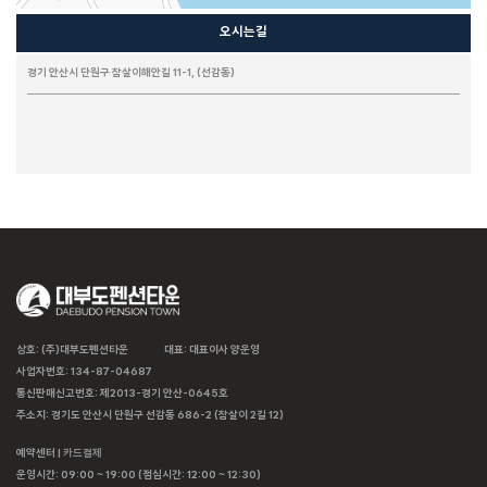
풀하우스
오시는길
화이트맨션 family 204
화이트맨션 family 303
화이트맨션 family 201
화이트맨션 family 301
화이트맨션 원룸 203
베니스 PC (선재도)
아임하우스
경기 안산시 단원구 참살이해안길 11-1, (선감동)
상호: (주)대부도펜션타운
대표: 대표이사 양운영
사업자번호: 134-87-04687
통신판매신고번호: 제2013-경기 안산-0645호
주소지: 경기도 안산시 단원구 선감동 686-2 (참살이 2길 12)
예약센터 |
카드결제
운영시간: 09:00 ~ 19:00 (점심시간: 12:00 ~ 12:30)