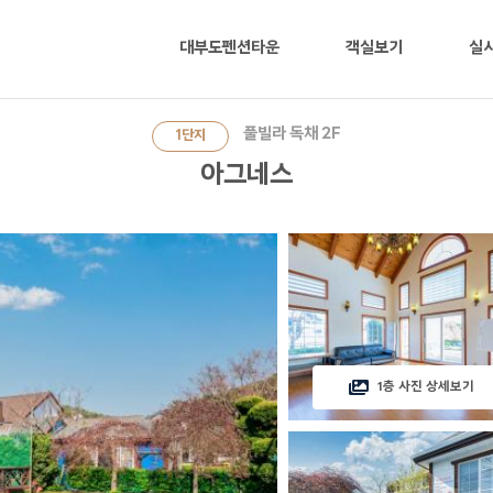
대부도펜션타운
객실보기
실
풀빌라 독채 2F
1단지
아그네스
1층 사진 상세보기