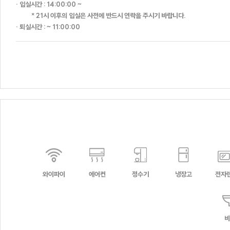
· 입실시간 : 14:00:00 ~
HAUS 684
* 21시 이후의 입실은 사전에 반드시 연락을 주시기 바랍니다.
· 퇴실시간 : ~ 11:00:00
화이트캐슬
FULL
MOON
레몬트리
NEW
HALF
더컨테이
MOON
MOON
TOP &
NEW
데카포
와이파이
에어컨
정수기
냉장고
전자
더 로쉐
비