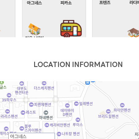
프렌즈
라디
아그네스
피카소
마음스테이
문
데이지 풀
GE
)
LOCATION INFORMATION
마티스
비얀드
헤세
션
시크릿
HAUS 684
PLUS
아그네스