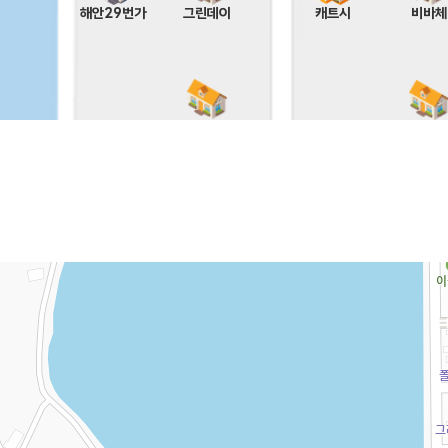
해안29번가
그린데이
캐트시
비바체
헤브론
오렌지
(ORAN
MOON
플로라
크리티
칸타타
씨그린
느루펜