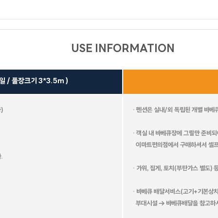
스테이
(온 
세인트바트
에메랄드
USE INFORMATION
퍼플(바베큐장
오렌지
올리브나무
옐로우(바베큐
없음)
장 없음)
 / 풀장크기 3*3.5m )
크리스탈
베네치아
카사블랑카
마린
블루
)
· 펜션은 실내/외 독립된 개별 바
· 객실 내 바베큐장에 그릴만 준비되
이마트편의점에서 구매하셔서 셀프
.
· 가위, 집게, 토치(부탄가스 별도)
유람스테이
브리즈
피렌체
· 바베큐 배달서비스(고기+기본상차
부대시설 → 바베큐배달을 참고하시