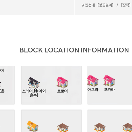
★펜션내 ［불꽃놀이］ / ［장작
트
파랑새
카프리
마네
랜드
BLOCK LOCATION INFORMATION
라일락
캐리비안
시오
카이
아그라
포카라
(온
스테이.N(야외
트로이
온수)