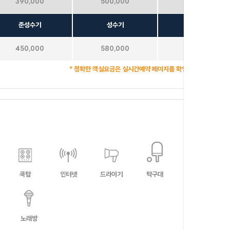
390,000
500,000
680,000
준성수기
성수기
극성수기
450,000
580,000
680,000
* 정확한 객실요금은 실시간예약 페이지를 확인하여 주시기 바랍
포커스
갤럭시
쿡탑
인터넷
드라이기
탁구대
식탁
별무리
노래방
달무리