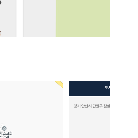
아
빌라
드
오시는길
노닐다
경기 안산시 단원구 참살이2길 31, (선감동
가든
K펜션