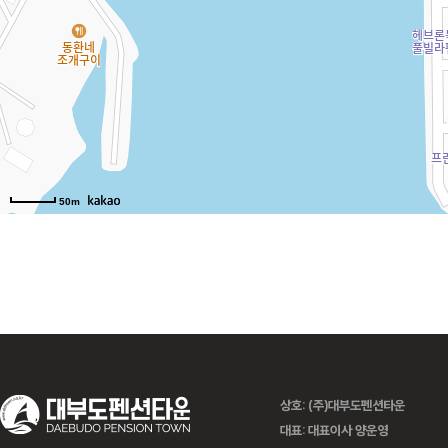
풀스토리
풀하우스
50m
베니스 PC (선
화이트맨션 원
아임하우스
화이트맨션
화이트맨션
화이트맨션
화이트맨션
family 204
family 303
family 201
family 301
룸 203
재도)
상호: (주)대부도펜션타운
대표: 대표이사 양운영