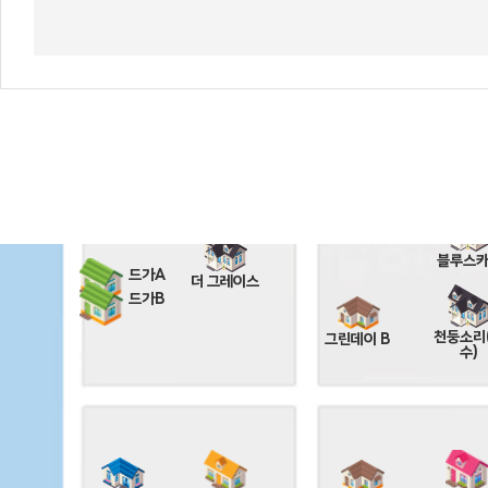
휴갤러리
셀키
레스
스카이
마하나임
마리나
블라썸
블루스
드가A
더 그레이스
드가B
천둥소리
그린데이 B
수)