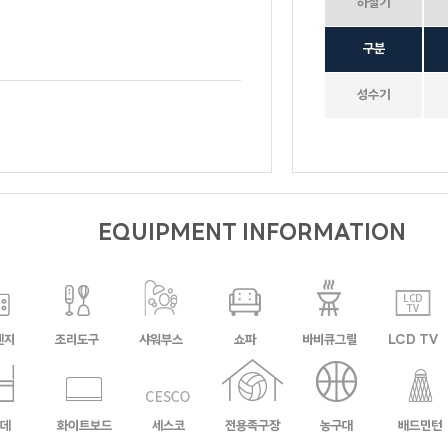
HOUSE
하절기
수까사
구분
뚜까사
큐브
성수기
소담하우스
미까사
포르쉐
너
라스칼라
아일랜드
세비야
람보르기니
EQUIPMENT INFORMATION
렌지
조리도구
샤워부스
쇼파
바비큐그릴
LCD TV
호크니의휴식
무드 인디고
가봄
데
화이트보드
세스코
전용족구장
농구대
배드민턴
더스케치