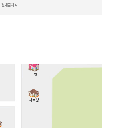
］ 절대금지★
부메랑
엘프
엘리스(PC)
루이스(PC)
본리치
제네시스
크
다인
나트랑