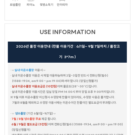
카사블랑카
마린
블루
39하우스
트램폴린
피아노
젖병소독기
안마의자
빌바오 (BILBAO)
블론디
밀레
더 샵
데이바이D
유람스테이
브리즈번
벤자민
에코
피렌체
부메랑
휴갤러리
셀키
레스트
파랑새
카프리
엘프
마네
USE INFORMATION
엘리스(PC)
루이스(PC)
스카이랜드
본리치
제네시스
마하나임
마리나
블라썸
라일락
캐리비안
시오크
블루스카이
2026년 풀장 이용안내 (찬물 이용기간 : 6/1일~ 9월 7일까지 / 풀장크
드가A
더 그레이스
다인
드가B
아그라
포카라
천둥소리(온수)
스테이.N(야외온수)
트로이
그린데이 B
나트랑
기 3*7m )
프렌즈
라디아
아그네스
피카소
해안29번가
그린데이
캐트시
비바체
· ☞
실내 미온수풀장
이용시☜
· 실내 미온수풀장 이용은 사계절 이용하능하며 2일~3일전 반드시 전화신청(필수)
마음스테이
헤브론
데이지 풀빌라
오렌지문 (ORANGE MOON)
(1588-1934, am9:00 ~ pm 19:00)하셔야 합니다.(당일신청불가)
·
실내 미온수풀장 이용요금은 (10만원)
이며 물온도(28˚~30˚C)입니다.
마티스
플로라
크리티
비얀드
헤세드
· 실내 미온수풀장 이용시간은 입실 당일 PM 14:00시 부터 당일 오후 9:00까지입니다.
노닐다
※ 9월 이후 미온수풀장 미신청시 수영장에 찬물이 있더라도, 수영장 사용은 불가합니다.
칸타타
씨그린
느루펜션
시크릿가든
HAUS 684 PLUS
K펜션
7월과 8월을 제외하고 수영장 이용시에는 미온수이건 찬물이건 별도요금이 부과됩니다.
유엔미
풀스토리
· ☞
냉수풀장
(기간 6월1일~9/7일)☜
풀하우스
·
7월 / 8월 냉수풀장 무료
제공 됩니다.
6월 / 9월은 별도요금 (5만원
)이며 전화신청(필수) (1588-1934, am9:00 ~ pm 19:00)
(당일신청불가)
화이트맨션 family 204
화이트맨션 family 303
화이트맨션 family 201
화이트맨션 family 301
화이트맨션 원룸 203
베니스 PC (선재도)
아임하우스