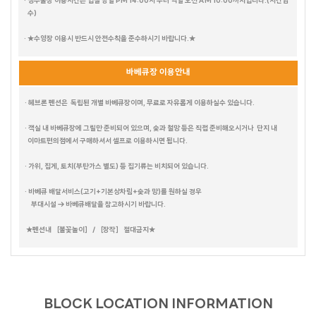
· 냉수풀장 이용시간은 입실 당일 PM 14:00시 부터 익일 오전 AM 10:00까지입니다.(시간엄
수)
· ★수영장 이용시 반드시 안전수칙을 준수하시기 바랍니다.★
바베큐장 이용안내
· 헤브론 펜션은 독립된 개별 바베큐장이며, 무료로 자유롭게 이용하실수 있습니다.
· 객실 내 바베큐장에 그릴만 준비되어 있으며, 숯과 철망 등은 직접 준비해오시거나 단지 내
이마트편의점에서 구매하셔서 셀프로 이용하시면 됩니다.
· 가위, 집게, 토치(부탄가스 별도) 등 집기류는 비치되어 있습니다.
· 바베큐 배달서비스(고기+기본상차림+숯과 망)를 원하실 경우
부대시설 → 바베큐배달을 참고하시기 바랍니다.
★펜션내 ［불꽃놀이］ / ［장작］ 절대금지★
BLOCK LOCATION INFORMATION