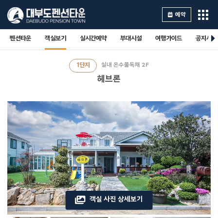
예약
펜션타운
객실보기
실시간예약
부대시설
여행가이드
공지사항
1단지
실내 온수풀독채 2F
헤브론
객실 사진 상세보기