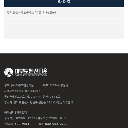
오시는길
경기 안산시 단원구 참살이1길 18, (선감동)
상호: (주)대부도펜션타운
대표: 대표이사 양운영
사업자번호: 134-87-04687
통신판매신고번호: 제2013-경기 안산-0645호
주소지: 경기도 안산시 단원구 선감동 686-2 (참살이 2길 12)
예약센터 |
카드결제
운영시간: 09:00 ~ 19:00 (점심시간: 12:00 ~ 12:30)
연락처:
1588-1934
팩스:
032-886-3288