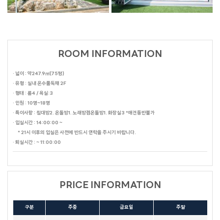
ROOM INFORMATION
· 넓이 : 약247.9㎡(75평)
· 유형 : 실내 온수풀독채 2F
· 형태 : 룸4 / 욕실:3
· 인원 : 10명~18명
· 특이사항 : 침대방2. 온돌방1. 노래방겸온돌방1. 화장실3 *애견동반불가
· 입실시간 : 14:00:00 ~
* 21시 이후의 입실은 사전에 반드시 연락을 주시기 바랍니다.
· 퇴실시간 : ~ 11:00:00
PRICE INFORMATION
구분
주중
금요일
주말