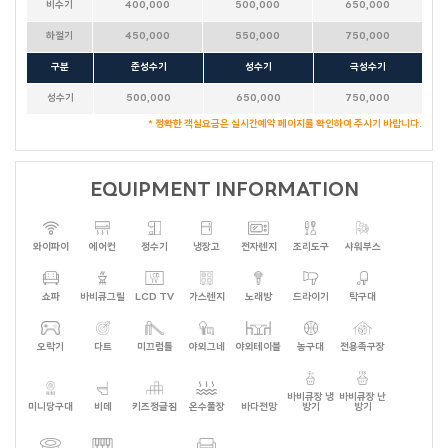
비수기
400,000
500,000
650,000
하절기
450,000
550,000
750,000
구분
준성수기
성수기
극성수기
성수기
500,000
650,000
750,000
* 정확한 객실요금은 실시간예약 페이지를 확인하여 주시기 바랍니다.
EQUIPMENT INFORMATION
와이파이
에어컨
정수기
냉장고
전자렌지
조리도구
샤워부스
테디베어HOUSE
수까사
HAUS 684
뚜까사
큐브
화이트캐슬
FULL MOON
소담하우스
미까사
쇼파
바비큐그릴
LCD TV
가스렌지
노래방
드라이기
탁구대
포르쉐
레몬트리
포커스
NEW MOON
HALF MOON
더컨테이너 TOP & NEW
라스칼라
아일랜드
세비야
람보르기니
데카포
오락기
다트
미끄럼틀
야외그네
야외테이블
농구대
전용족구장
갤럭시
호크니의휴식
무드 인디고
별무리
더 로쉐
가봄
달무리
더스케치
바비큐장 냉
바비큐장 난
더 로카
스테이 대부 (온 수)
어반더파티
미니당구대
비데
키즈정글짐
온수풀장
바다전망
방기
방기
세인트바트
에메랄드
더 루미
퍼플(바베큐장 없음)
오렌지
올리브나무
옐로우(바베큐장 없음)
크리스탈
베네치아