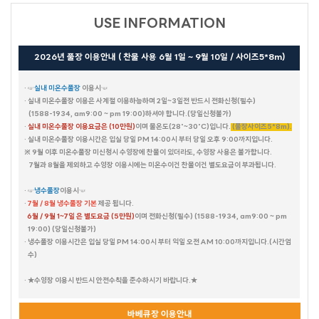
엘리스(PC)
루이스(PC)
스카이랜드
본리치
제네시스
마하나임
마리나
블라썸
라일락
캐리비안
시오크
USE INFORMATION
블루스카이
드가A
더 그레이스
다인
드가B
아그라
포카라
천둥소리(온수)
스테이.N(야외온수)
트로이
그린데이 B
나트랑
2026년 풀장 이용안내 ( 찬물 사용 6월 1일 ~ 9월 10일 / 사이즈5*8m)
프렌즈
라디아
아그네스
피카소
해안29번가
그린데이
캐트시
비바체
· ☞
실내 미온수풀장
이용시☜
· 실내 미온수풀장 이용은 사계절 이용하능하며 2일~3일전 반드시 전화신청(필수)
마음스테이
헤브론
데이지 풀빌라
오렌지문 (ORANGE MOON)
(1588-1934, am9:00 ~ pm 19:00)하셔야 합니다.(당일신청불가)
·
실내 미온수풀장 이용요금은 (10만원)
이며 물온도(28˚~30˚C)입니다.
(풀장사이즈5*8m).
마티스
플로라
크리티
비얀드
헤세드
· 실내 미온수풀장 이용시간은 입실 당일 PM 14:00시 부터 당일 오후 9:00까지입니다.
노닐다
※ 9월 이후 미온수풀장 미신청시 수영장에 찬물이 있더라도, 수영장 사용은 불가합니다.
칸타타
씨그린
느루펜션
시크릿가든
HAUS 684 PLUS
K펜션
7월과 8월을 제외하고 수영장 이용시에는 미온수이건 찬물이건 별도요금이 부과됩니다.
유엔미
풀스토리
· ☞
냉수풀장
이용시☜
풀하우스
·
7월 / 8월 냉수풀장 기본
제공 됩니다.
6월 / 9월 1~7일 은 별도요금 (5만원)
이며 전화신청(필수) (1588-1934, am9:00 ~ pm
19:00) (당일신청불가)
화이트맨션 family 204
화이트맨션 family 303
화이트맨션 family 201
화이트맨션 family 301
화이트맨션 원룸 203
베니스 PC (선재도)
아임하우스
· 냉수풀장 이용시간은 입실 당일 PM 14:00시 부터 익일 오전 AM 10:00까지입니다.(시간엄
수)
· ★수영장 이용시 반드시 안전수칙을 준수하시기 바랍니다.★
바베큐장 이용안내