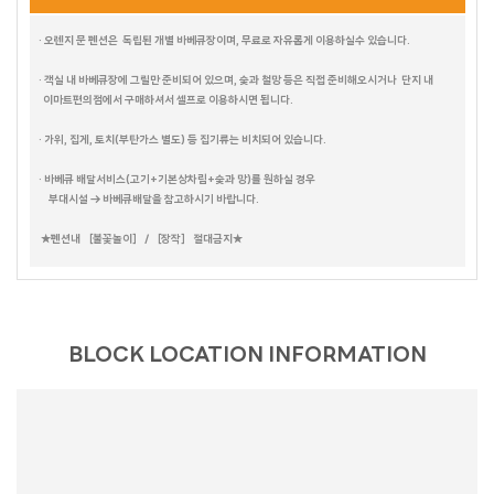
· 오렌지 문 펜션은 독립된 개별 바베큐장이며, 무료로 자유롭게 이용하실수 있습니다.
· 객실 내 바베큐장에 그릴만 준비되어 있으며, 숯과 철망 등은 직접 준비해오시거나 단지 내
이마트편의점에서 구매하셔서 셀프로 이용하시면 됩니다.
· 가위, 집게, 토치(부탄가스 별도) 등 집기류는 비치되어 있습니다.
· 바베큐 배달서비스(고기+기본상차림+숯과 망)를 원하실 경우
부대시설 → 바베큐배달을 참고하시기 바랍니다.
★펜션내 ［불꽃놀이］ / ［장작］ 절대금지★
BLOCK LOCATION INFORMATION