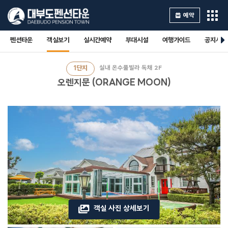
예약
펜션타운
객실보기
실시간예약
부대시설
여행가이드
공지사항
1단지
실내 온수풀빌라 독채 2F
오렌지문 (ORANGE MOON)
객실 사진 상세보기