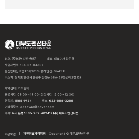
상호: (주)대부도펜션타운
대표: 대표이사 양운영
사업자번호: 134-87-04687
통신판매신고번호: 제2013-경기 안산-0645호
주소지: 경기도 안산시 단원구 선감동 686-2 (참살이 2길 12)
예약센터 |
카드결제
운영시간: 09:00 ~ 19:00 (점심시간: 12:00 ~ 12:30)
연락처:
1588-1934
팩스:
032-886-3288
이메일주소: ddtown1@naver.com
계좌:
우리 은행 1005-202-402417 (주) 대부도펜션타운
개인정보처리방침
Copyright © 대부도펜션타운
이용약관