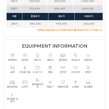
비수기
700,000
800,000
1,000,000
하절기
750,000
850,000
1,100,000
구분
준성수기
성수기
극성수기
성수기
800,000
900,000
1,100,000
* 정확한 객실요금은 실시간예약 페이지를 확인하여 주시기 바랍니다.
EQUIPMENT INFORMATION
와이파이
에어컨
정수기
냉장고
전자렌지
조리도구
샤워부스
쇼파
바비큐그릴
LCD TV
쿡탑
인터넷
드라이기
세탁기
워터슬라이
빔프로젝트
오락기
드
제습기
대형키즈존
노래방
온수풀장
바비큐장 냉
방기