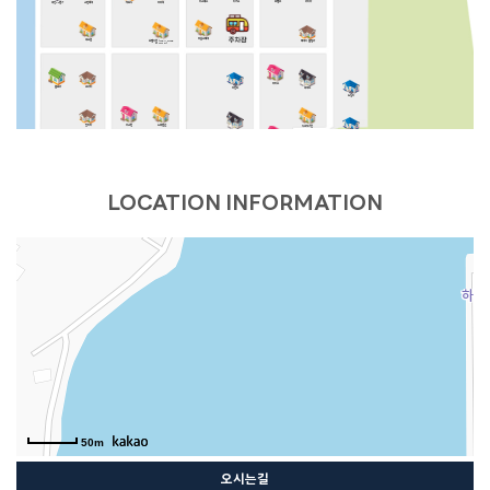
프렌즈
라디아
아그네스
피카소
해안29번가
그린데이
캐트시
비바체
마음스테이
헤브론
데이지 풀빌라
오렌지문 (ORANGE MOON)
마티스
플로라
크리티
비얀드
헤세드
노닐다
칸타타
씨그린
느루펜션
시크릿가든
HAUS 684 PLUS
K펜션
유엔미
풀스토리
풀하우스
LOCATION INFORMATION
화이트맨션 family 204
화이트맨션 family 303
화이트맨션 family 201
화이트맨션 family 301
화이트맨션 원룸 203
베니스 PC (선재도)
아임하우스
50m
오시는길