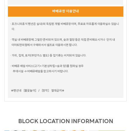
바베큐장 이용안내
테디베어HOUSE
수까사
HAUS 684
뚜까사
큐브
화이트캐슬
FULL MOON
소담하우스
미까사
· 호크니의휴식 펜션은 실내/외 독립된 개별 바베큐장이며, 무료로 자유롭게 이용하실수 있습니
포르쉐
레몬트리
다.
포커스
NEW MOON
HALF MOON
더컨테이너 TOP & NEW
라스칼라
아일랜드
세비야
람보르기니
데카포
· 객실 내 바베큐장에 그릴만 준비되어 있으며, 숯과 철망 등은 직접 준비해오시거나 단지 내
갤럭시
호크니의휴식
이마트편의점에서 구매하셔서 셀프로 이용하시면 됩니다.
무드 인디고
별무리
더 로쉐
가봄
달무리
더스케치
· 가위, 집게, 토치(부탄가스 별도) 등 집기류는 비치되어 있습니다.
더 로카
스테이 대부 (온 수)
어반더파티
세인트바트
에메랄드
더 루미
퍼플(바베큐장 없음)
오렌지
올리브나무
옐로우(바베큐장 없음)
· 바베큐 배달서비스(고기+기본상차림+숯과 망)를 원하실 경우
크리스탈
베네치아
카사블랑카
부대시설 → 바베큐배달을 참고하시기 바랍니다.
마린
블루
39하우스
빌바오 (BILBAO)
블론디
밀레
더 샵
데이바이D
유람스테이
브리즈번
벤자민
에코
피렌체
★펜션내 ［불꽃놀이］ / ［장작］ 절대금지★
부메랑
휴갤러리
셀키
레스트
파랑새
카프리
엘프
마네
엘리스(PC)
루이스(PC)
스카이랜드
본리치
제네시스
마하나임
마리나
블라썸
라일락
캐리비안
시오크
블루스카이
드가A
더 그레이스
다인
드가B
아그라
포카라
천둥소리(온수)
스테이.N(야외온수)
트로이
그린데이 B
BLOCK LOCATION INFORMATION
나트랑