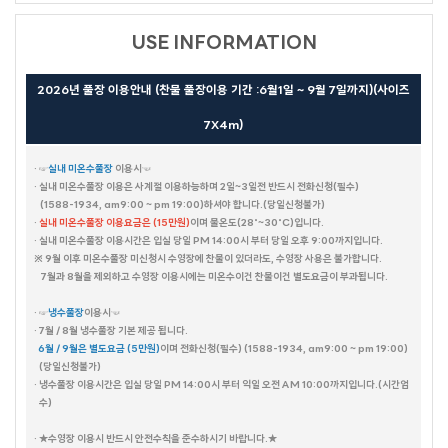
USE INFORMATION
2026년 풀장 이용안내 (찬물 풀장이용 기간 :6월1일 ~ 9월 7일까지)(사이즈
7X4m)
· ☞
실내 미온수풀장
이용시☜
· 실내 미온수풀장 이용은 사계절 이용하능하며 2일~3일전 반드시 전화신청(필수)
(1588-1934, am9:00 ~ pm 19:00)하셔야 합니다.(당일신청불가)
·
실내 미온수풀장 이용요금은 (15만원)
이며 물온도(28˚~30˚C)입니다.
· 실내 미온수풀장 이용시간은 입실 당일 PM 14:00시 부터 당일 오후 9:00까지입니다.
※ 9월 이후 미온수풀장 미신청시 수영장에 찬물이 있더라도, 수영장 사용은 불가합니다.
7월과 8월을 제외하고 수영장 이용시에는 미온수이건 찬물이건 별도요금이 부과됩니다.
· ☞
냉수풀장
이용시☜
· 7월 / 8월 냉수풀장 기본 제공 됩니다.
6월 / 9월은 별도요금 (5만원)
이며 전화신청(필수) (1588-1934, am9:00 ~ pm 19:00)
(당일신청불가)
· 냉수풀장 이용시간은 입실 당일 PM 14:00시 부터 익일 오전 AM 10:00까지입니다.(시간엄
수)
· ★수영장 이용시 반드시 안전수칙을 준수하시기 바랍니다.★