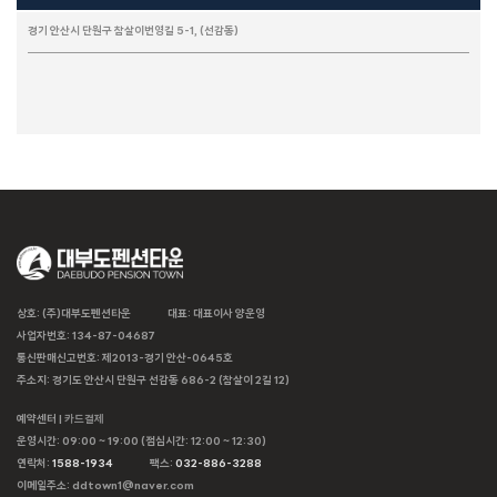
경기 안산시 단원구 참살이번영길 5-1, (선감동)
상호: (주)대부도펜션타운
대표: 대표이사 양운영
사업자번호: 134-87-04687
통신판매신고번호: 제2013-경기 안산-0645호
주소지: 경기도 안산시 단원구 선감동 686-2 (참살이 2길 12)
예약센터 |
카드결제
운영시간: 09:00 ~ 19:00 (점심시간: 12:00 ~ 12:30)
연락처:
1588-1934
팩스:
032-886-3288
이메일주소: ddtown1@naver.com