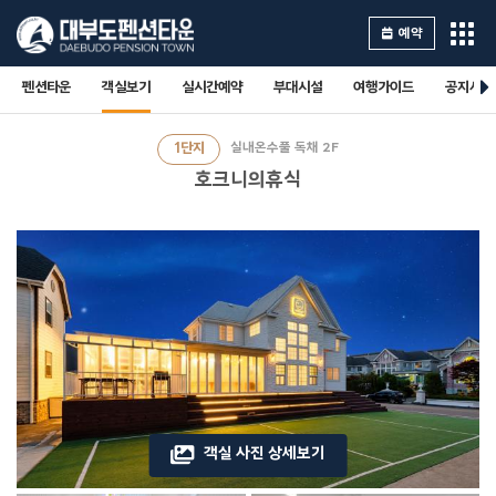
예약
펜션타운
객실보기
실시간예약
부대시설
여행가이드
공지사항
1단지
실내온수풀 독채 2F
호크니의휴식
객실 사진 상세보기