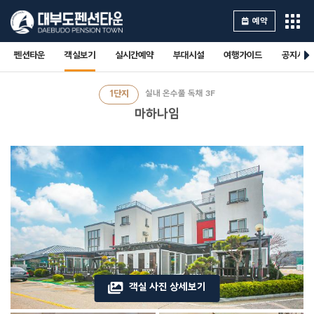
예약
펜션타운
객실보기
실시간예약
부대시설
여행가이드
공지사항
1단지
실내 온수풀 독채 3F
마하나임
객실 사진 상세보기