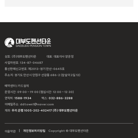
상호: (주)대부도펜션타운
대표: 대표이사 양운영
사업자번호: 134-87-04687
통신판매신고번호: 제2013-경기 안산-0645호
주소지: 경기도 안산시 단원구 선감동 686-2 (참살이 2길 12)
예약센터 |
카드결제
운영시간: 09:00 ~ 19:00 (점심시간: 12:00 ~ 12:30)
연락처:
1588-1934
팩스:
032-886-3288
이메일주소: ddtown1@naver.com
계좌:
우리 은행 1005-202-402417 (주) 대부도펜션타운
개인정보처리방침
Copyright © 대부도펜션타운
이용약관