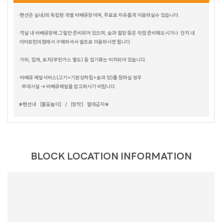
블루스카이
드가A
더 그레이스
다인
드가B
아그라
포카라
천둥소리(온수)
스테이.N(야외온수)
트로이
그린데이 B
· 펜션은 실내/외 독립된 개별 바베큐장이며, 무료로 자유롭게 이용하실수 있습니다.
나트랑
· 객실 내 바베큐장에 그릴만 준비되어 있으며, 숯과 철망 등은 직접 준비해오시거나 단지 내
프렌즈
라디아
아그네스
피카소
해안29번가
그린데이
캐트시
비바체
이마트편의점에서 구매하셔서 셀프로 이용하시면 됩니다.
마음스테이
헤브론
데이지 풀빌라
오렌지문 (ORANGE MOON)
· 가위, 집게, 토치(부탄가스 별도) 등 집기류는 비치되어 있습니다.
마티스
플로라
크리티
비얀드
헤세드
· 바베큐 배달서비스(고기+기본상차림+숯과 망)를 원하실 경우
노닐다
부대시설 → 바베큐배달을 참고하시기 바랍니다.
칸타타
씨그린
느루펜션
시크릿가든
HAUS 684 PLUS
K펜션
유엔미
★펜션내 ［불꽃놀이］ / ［장작］ 절대금지★
풀스토리
풀하우스
화이트맨션 family 204
화이트맨션 family 303
화이트맨션 family 201
화이트맨션 family 301
화이트맨션 원룸 203
베니스 PC (선재도)
아임하우스
BLOCK LOCATION INFORMATION