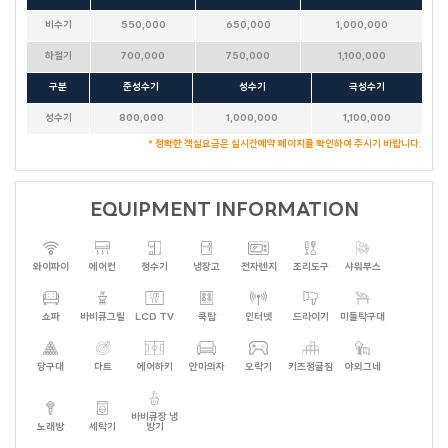
비수기
550,000
650,000
1,000,000
하절기
700,000
750,000
1,100,000
구분
준성수기
성수기
극성수기
성수기
800,000
1,000,000
1,100,000
* 정확한 객실요금은 실시간예약 페이지를 확인하여 주시기 바랍니다.
EQUIPMENT INFORMATION
와이파이
에어컨
정수기
냉장고
전자렌지
조리도구
샤워부스
쇼파
바비큐그릴
LCD TV
쿡탑
인터넷
드라이기
미들탁구대
당구대
다트
에어하키
안마의자
오락기
키즈정글짐
야외그네
바비큐장 냉
노래방
세탁기
방기