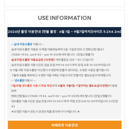
USE INFORMATION
테디베어HOUSE
2026년 풀장 이용안내 (찬물 풀장 : 6월 1일 ~ 9월7일까지)(사이즈 5.2X4.2m)
수까사
HAUS 684
뚜까사
큐브
화이트캐슬
FULL MOON
소담하우스
미까사
· ☞
실내 미온수풀장
이용시☜
포르쉐
레몬트리
포커스
· 실내 미온수풀장 이용은 사계절 이용하능하며 2일~3일전 반드시 전화신청 (필수)
NEW MOON
HALF MOON
더컨테이너 TOP & NEW
라스칼라
아일랜드
세비야
람보르기니
데카포
(1588-1934, am9:00 ~ pm 19:00)하셔야 합니다. (당일신청불가)
갤럭시
·
실내 미온수풀장 이용요금은 (10만원)
이며 물온도 (28˚~30˚C)입니다.
호크니의휴식
무드 인디고
별무리
· 실내 미온수풀장 이용시간은 입실 당일 PM 14:00시 부터 당일 오후 10:00까지입니다.
더 로쉐
가봄
※ 9월 이후 미온수풀장 미신청시 수영장에 찬물이 있더라도, 수영장 사용은 불가합니다.
달무리
더스케치
더 로카
스테이 대부 (온 수)
어반더파티
7월과 8월을 제외하고 수영장 이용시에는 미온수이건 찬물이건 별도요금이 부과됩니다.
세인트바트
에메랄드
더 루미
· ☞
냉수풀장
이용시 ☜
퍼플(바베큐장 없음)
오렌지
올리브나무
옐로우(바베큐장 없음)
·
7월/8월 냉수풀장 사용시 무료 제공
되며
6월과 9월1일~7일까지는 별도요금(5만원)
이 발생
크리스탈
베네치아
카사블랑카
마린
블루
39하우스
되며
전화신청(필수) (1588-1934, am9:00 ~ pm 19:00)하셔야 합니다.(당일신청불가)
빌바오 (BILBAO)
블론디
밀레
더 샵
데이바이D
유람스테이
브리즈번
· 냉수풀장 이용시간은 입실 당일 PM 14:00시 부터 익일 오전 AM 10:00까지입니다.(시간엄
벤자민
에코
피렌체
수)
· ★수영장 이용시 반드시 안전수칙을 준수하시기 바랍니다.★
부메랑
휴갤러리
셀키
레스트
파랑새
카프리
엘프
마네
엘리스(PC)
루이스(PC)
스카이랜드
본리치
제네시스
마하나임
바베큐장 이용안내
마리나
블라썸
라일락
캐리비안
시오크